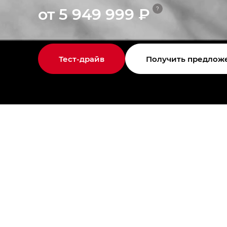
от 5 949 999 ₽
?
Тест-драйв
Получить предлож
г. Тюмень, ул. Алебашевская, 11
Модельный ряд
Покупателям