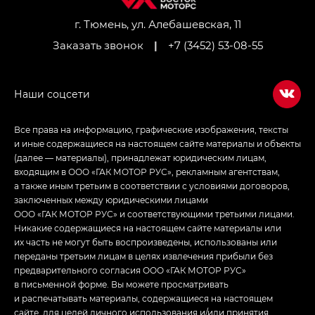
Джи Икс ПРЕМИУМ — GX PREMIUM, ЛАУНЖ —
LOUNGE
г. Тюмень, ул. Алебашевская, 11
Заказать звонок
|
+7 (3452) 53-08-55
Empow — Эмпау (Empow) в комплектации
Джи Эс — GS, Джи Эль с элементы экстерьера
в спортивном стиле — GL
(S-Style)
Все права на информацию, графические изображения, тексты
и иные содержащиеся на настоящем сайте материалы и объекты
(далее — материалы), принадлежат юридическим лицам,
входящим в ООО «ГАК МОТОР РУС», рекламным агентствам,
а также иным третьим в соответствии с условиями договоров,
заключенных между юридическими лицами
ООО «ГАК МОТОР РУС» и соответствующими третьими лицами.
Никакие содержащиеся на настоящем сайте материалы или
их часть не могут быть воспроизведены, использованы или
переданы третьим лицам в целях извлечения прибыли без
предварительного согласия ООО «ГАК МОТОР РУС»
в письменной форме. Вы можете просматривать
и распечатывать материалы, содержащиеся на настоящем
сайте, для целей личного использования и/или принятия