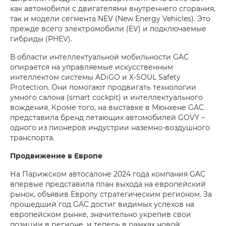
как автомобили с двигателями внутреннего сгорания,
так и модели сегмента NEV (New Energy Vehicles). Это
прежде всего электромобили (EV) и подключаемые
гибриды (PHEV).
В области интеллектуальной мобильности GAC
опирается на управляемые искусственным
интеллектом системы ADiGO и X-SOUL Safety
Protection. Они помогают продвигать технологии
умного салона (smart cockpit) и интеллектуального
вождения. Кроме того, на выставке в Мюнхене GAC
представила бренд летающих автомобилей GOVY –
одного из пионеров индустрии наземно-воздушного
транспорта.
Продвижение в Европе
На Парижском автосалоне 2024 года компания GAC
впервые представила план выхода на европейский
рынок, объявив Европу стратегическим регионом. За
прошедший год GAC достиг видимых успехов на
европейском рынке, значительно укрепив свои
позиции в регионе, и теперь в рамках новой