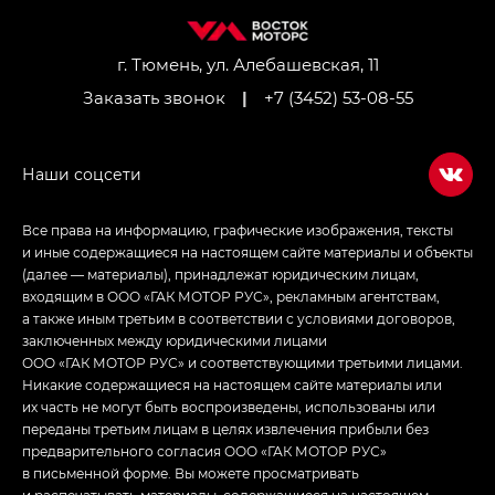
Джи Ти — GT, Джи Икс — GX,
Джи Икс ПРЕМИУМ — GX PREMIUM, ЛАУНЖ —
LOUNGE
г. Тюмень, ул. Алебашевская, 11
Заказать звонок
|
+7 (3452) 53-08-55
Empow — Эмпау (Empow) в комплектации
Джи Эс — GS, Джи Эль с элементы экстерьера
в спортивном стиле — GL
(S-Style)
Все права на информацию, графические изображения, тексты
и иные содержащиеся на настоящем сайте материалы и объекты
(далее — материалы), принадлежат юридическим лицам,
входящим в ООО «ГАК МОТОР РУС», рекламным агентствам,
а также иным третьим в соответствии с условиями договоров,
заключенных между юридическими лицами
ООО «ГАК МОТОР РУС» и соответствующими третьими лицами.
Никакие содержащиеся на настоящем сайте материалы или
их часть не могут быть воспроизведены, использованы или
переданы третьим лицам в целях извлечения прибыли без
предварительного согласия ООО «ГАК МОТОР РУС»
в письменной форме. Вы можете просматривать