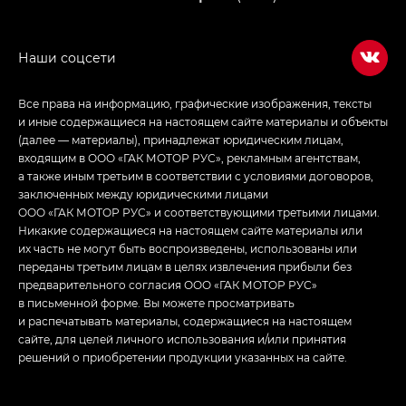
Empow — Эмпау (Empow) в комплектации
Джи Эс — GS, Джи Эль с элементы экстерьера
в спортивном стиле — GL
(S-Style)
Все права на информацию, графические изображения, тексты
и иные содержащиеся на настоящем сайте материалы и объекты
(далее — материалы), принадлежат юридическим лицам,
входящим в ООО «ГАК МОТОР РУС», рекламным агентствам,
а также иным третьим в соответствии с условиями договоров,
заключенных между юридическими лицами
ООО «ГАК МОТОР РУС» и соответствующими третьими лицами.
Никакие содержащиеся на настоящем сайте материалы или
их часть не могут быть воспроизведены, использованы или
переданы третьим лицам в целях извлечения прибыли без
предварительного согласия ООО «ГАК МОТОР РУС»
в письменной форме. Вы можете просматривать
и распечатывать материалы, содержащиеся на настоящем
сайте, для целей личного использования и/или принятия
решений о приобретении продукции указанных на сайте.