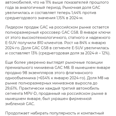
автомобилей, что на 11% выше показателей прошлого
года за аналогичный период. Рыночная доля GAC
увеличилась и составляет теперь 1,44% против
среднегодового значения 1,15% в 2024‑м.
Лидером продаж GAC на российском рынке остается
полноразмерный кроссовер GAC GS8. В январе ключи
от этого высокотехнологичного, статного и надежного
E‑SUV получили 810 клиентов. Рост на 84% к январю
2024‑го. Доля GAC GS8 в сегменте E‑SUV увеличилась
и составляет 13% (среднегодовая доля за 2024‑й – 12%).
Еще более уверенно выглядят рыночные позиции
премиального минивена GAC M8. В нынешнем январе
продано 98 экземпляров этого флагманского
однообъемника (+654% к январю 2024‑го). Доля M8 на
рынке полноразмерных минивэнов выросла до
29,61%. Практически каждый третий автомобиль
сегмента MPV‑D, проданный на российском рынке в
нынешнем январе, был украшен фирменной
эмблемой GAC.
Продолжает набирать популярность и компактный