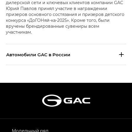
дилерской сети и ключевых клиентов компании GAC
Юрий Павлов принял участие в награждении
призеров основного состязания и призеров детского
конкурса «ДоГОНяй-ка-2025». Кроме того, были
вручены брендированные сувениры всем
участникам.
Aвтомобили GAC в России
S9 — Эс 9 (S9) в комплектации
Эс Икс ПРЕМИУМ — SX PREMIUM
S7 — Эс 7 (S7) в комплектациях
Эс Икс ПРЕМИУМ — SX PREMIUM, Эс Тэ — ST
HYPTEC HT — Хайптек Эйч Ти (HYPTEC HT)
в комплектации Экс ПРЕМИУМ — EX PREMIUM
AION V — Айон Ви в комплектациях Экс — EX,
Модельный ряд