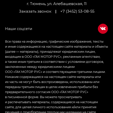
LOUNGE
г. Тюмень, ул. Алебашевская, 11
Заказать звонок
|
+7 (3452) 53-08-55
Empow — Эмпау (Empow) в комплектации
Джи Эс — GS, Джи Эль с элементы экстерьера
в спортивном стиле — GL
(S-Style)
Все права на информацию, графические изображения, тексты
и иные содержащиеся на настоящем сайте материалы и объекты
(далее — материалы), принадлежат юридическим лицам,
входящим в ООО «ГАК МОТОР РУС», рекламным агентствам,
а также иным третьим в соответствии с условиями договоров,
заключенных между юридическими лицами
ООО «ГАК МОТОР РУС» и соответствующими третьими лицами.
Никакие содержащиеся на настоящем сайте материалы или
их часть не могут быть воспроизведены, использованы или
переданы третьим лицам в целях извлечения прибыли без
предварительного согласия ООО «ГАК МОТОР РУС»
в письменной форме. Вы можете просматривать
и распечатывать материалы, содержащиеся на настоящем
сайте, для целей личного использования и/или принятия
решений о приобретении продукции указанных на сайте.