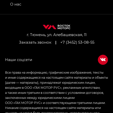
привод — GB AWD, Джи Эль Полный привод —
О нас
GL AWD
M8 — Эм 8 (M8) в комплектациях Джи Эль — GL,
Джи Ти — GT, Джи Икс — GX,
Джи Икс ПРЕМИУМ — GX PREMIUM, ЛАУНЖ —
LOUNGE
г. Тюмень, ул. Алебашевская, 11
Заказать звонок
|
+7 (3452) 53-08-55
Empow — Эмпау (Empow) в комплектации
Джи Эс — GS, Джи Эль с элементы экстерьера
в спортивном стиле — GL
(S-Style)
Все права на информацию, графические изображения, тексты
и иные содержащиеся на настоящем сайте материалы и объекты
(далее — материалы), принадлежат юридическим лицам,
входящим в ООО «ГАК МОТОР РУС», рекламным агентствам,
а также иным третьим в соответствии с условиями договоров,
заключенных между юридическими лицами
ООО «ГАК МОТОР РУС» и соответствующими третьими лицами.
Никакие содержащиеся на настоящем сайте материалы или
их часть не могут быть воспроизведены, использованы или