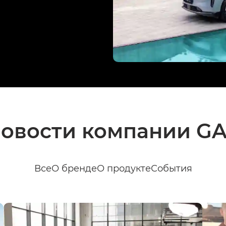
овости компании G
Все
О бренде
О продукте
События