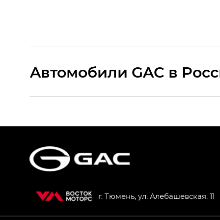
Aвтомобили GAC в Рос
S9 — Эс 9 (S9) в комплектации Эс Икс 
S7 — Эс 7 (S7) в комплектациях Эс Икс П
HYPTEC HT — Хайптек Эйч Ти (HYPTEC H
AION V — Айон Ви в комплектациях Экс 
г. Тюмень, ул. Алебашевская, 11
GS8 — Джи Эс 8 (GS8) в комплектациях 
GL