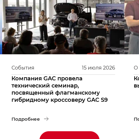
События
15
июля
2026
О
Компания GAC провела
К
технический семинар,
в
посвященный флагманскому
гибридному кроссоверу GAC S9
Подробнее
П