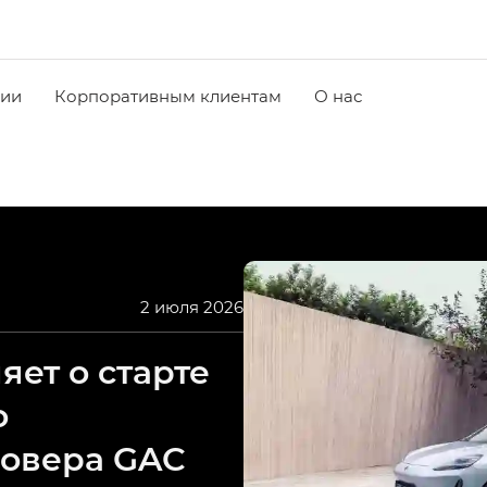
чии
Корпоративным клиентам
О нас
2 июля 2026
ет о старте
о
совера GAC