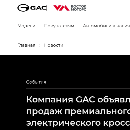
Модели
Покупателям
Автомобили в нали
Главная
Новости
События
Компания GAC объявля
продаж премиальног
электрического крос