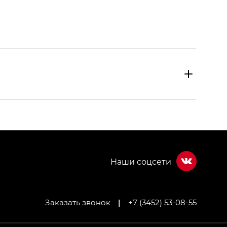
Заказать звонок
|
+7 (3452) 53-08-55
МИУМ — GX PREMIUM, Джи Эти — GT, Джи Эль —