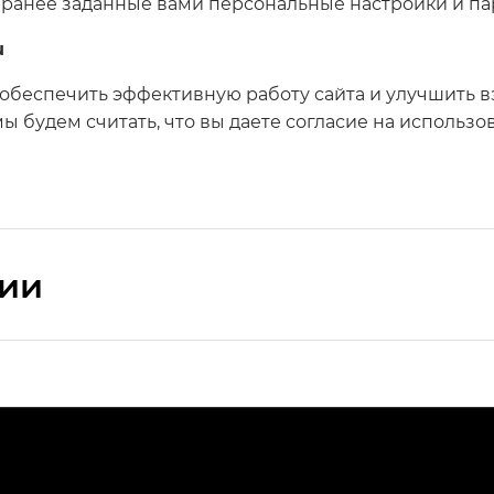
ранее заданные вами персональные настройки и па
u
ы обеспечить эффективную работу сайта и улучшить 
 будем считать, что вы даете согласие на использов
сии
ПРЕМИУМ — SX PREMIUM
РЕМИУМ — SX PREMIUM, Эс Тэ — ST
T) в комплектации Экс ПРЕМИУМ — EX PREMIUM