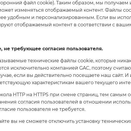
сторонний файл cookie). Таким образом, мы получае
х может изменяться отображаемый контент. Файлы coo
ее удобным и персонализированным. Если вы использ
ируют отображаемый контент в соответствии с ваши
е, не требующее согласия пользователя.
называемые технические файлы cookie, которые ника
уются исключительно компанией GAC, поэтому счита
учае, если вы действительно посещаете наш сайт. И 
ветствующую характеристикам вашего текущего инт
окола HTTP на HTTPS при смене страниц, тем самым
ранения согласия пользователей в отношении испол
гласие пользователя не требуется.
те вы не сможете отключить установку технических