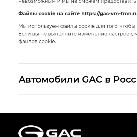
невозможным и мы не сможем предоставить 
Файлы cookie на сайте https://gac-vm-tmn.r
Мы используем файлы cookie для того, чтоб
Если вы не выполните изменение настроек, мы
файлов cookie.
Aвтомобили GAC в Рос
S9 — Эс 9 (S9) в комплектации Эс Икс 
S7 — Эс 7 (S7) в комплектациях Эс Икс П
HYPTEC HT — Хайптек Эйч Ти (HYPTEC H