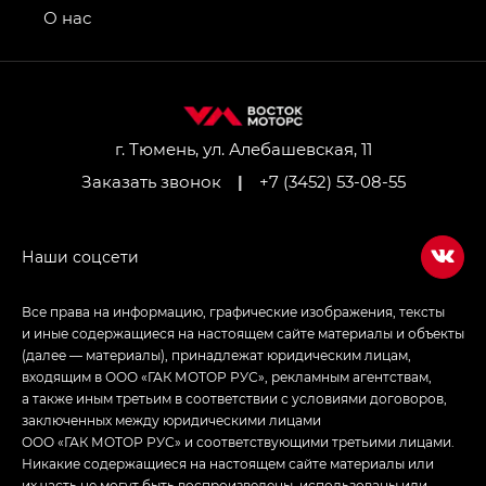
привод — GB AWD, Джи Эль Полный привод —
О нас
GL AWD
M8 — Эм 8 (M8) в комплектациях Джи Эль — GL,
Джи Ти — GT, Джи Икс — GX,
Джи Икс ПРЕМИУМ — GX PREMIUM, ЛАУНЖ —
LOUNGE
г. Тюмень, ул. Алебашевская, 11
Заказать звонок
|
+7 (3452) 53-08-55
Empow — Эмпау (Empow) в комплектации
Джи Эс — GS, Джи Эль с элементы экстерьера
в спортивном стиле — GL
(S-Style)
Все права на информацию, графические изображения, тексты
и иные содержащиеся на настоящем сайте материалы и объекты
(далее — материалы), принадлежат юридическим лицам,
входящим в ООО «ГАК МОТОР РУС», рекламным агентствам,
а также иным третьим в соответствии с условиями договоров,
заключенных между юридическими лицами
ООО «ГАК МОТОР РУС» и соответствующими третьими лицами.
Никакие содержащиеся на настоящем сайте материалы или
их часть не могут быть воспроизведены, использованы или