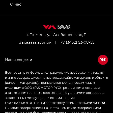
привод — GB AWD, Джи Эль Полный привод —
О нас
GL AWD
M8 — Эм 8 (M8) в комплектациях Джи Эль — GL,
Джи Ти — GT, Джи Икс — GX,
Джи Икс ПРЕМИУМ — GX PREMIUM, ЛАУНЖ —
LOUNGE
г. Тюмень, ул. Алебашевская, 11
Заказать звонок
|
+7 (3452) 53-08-55
Empow — Эмпау (Empow) в комплектации
Джи Эс — GS, Джи Эль с элементы экстерьера
в спортивном стиле — GL
(S-Style)
Все права на информацию, графические изображения, тексты
и иные содержащиеся на настоящем сайте материалы и объекты
(далее — материалы), принадлежат юридическим лицам,
входящим в ООО «ГАК МОТОР РУС», рекламным агентствам,
а также иным третьим в соответствии с условиями договоров,
заключенных между юридическими лицами
ООО «ГАК МОТОР РУС» и соответствующими третьими лицами.
Никакие содержащиеся на настоящем сайте материалы или
их часть не могут быть воспроизведены, использованы или