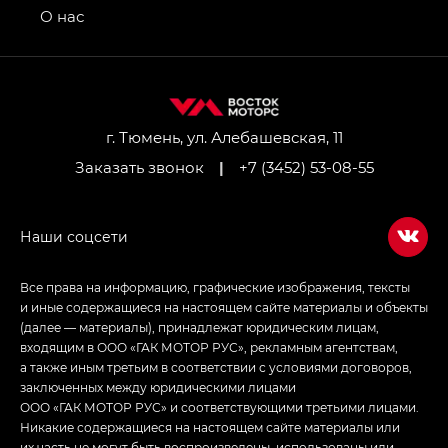
привод — GB AWD, Джи Эль Полный привод —
О нас
GL AWD
M8 — Эм 8 (M8) в комплектациях Джи Эль — GL,
Джи Ти — GT, Джи Икс — GX,
Джи Икс ПРЕМИУМ — GX PREMIUM, ЛАУНЖ —
LOUNGE
г. Тюмень, ул. Алебашевская, 11
Заказать звонок
|
+7 (3452) 53-08-55
Empow — Эмпау (Empow) в комплектации
Джи Эс — GS, Джи Эль с элементы экстерьера
в спортивном стиле — GL
(S-Style)
Все права на информацию, графические изображения, тексты
и иные содержащиеся на настоящем сайте материалы и объекты
(далее — материалы), принадлежат юридическим лицам,
входящим в ООО «ГАК МОТОР РУС», рекламным агентствам,
а также иным третьим в соответствии с условиями договоров,
заключенных между юридическими лицами
ООО «ГАК МОТОР РУС» и соответствующими третьими лицами.
Никакие содержащиеся на настоящем сайте материалы или
их часть не могут быть воспроизведены, использованы или