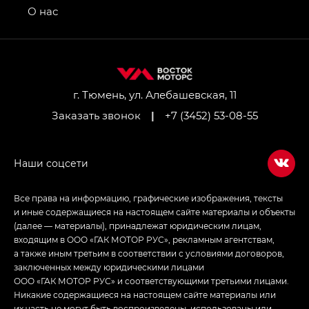
привод — GB AWD, Джи Эль Полный привод —
О нас
GL AWD
M8 — Эм 8 (M8) в комплектациях Джи Эль — GL,
Джи Ти — GT, Джи Икс — GX,
Джи Икс ПРЕМИУМ — GX PREMIUM, ЛАУНЖ —
LOUNGE
г. Тюмень, ул. Алебашевская, 11
Заказать звонок
|
+7 (3452) 53-08-55
Empow — Эмпау (Empow) в комплектации
Джи Эс — GS, Джи Эль с элементы экстерьера
в спортивном стиле — GL
(S-Style)
Все права на информацию, графические изображения, тексты
и иные содержащиеся на настоящем сайте материалы и объекты
(далее — материалы), принадлежат юридическим лицам,
входящим в ООО «ГАК МОТОР РУС», рекламным агентствам,
а также иным третьим в соответствии с условиями договоров,
заключенных между юридическими лицами
ООО «ГАК МОТОР РУС» и соответствующими третьими лицами.
Никакие содержащиеся на настоящем сайте материалы или
их часть не могут быть воспроизведены, использованы или