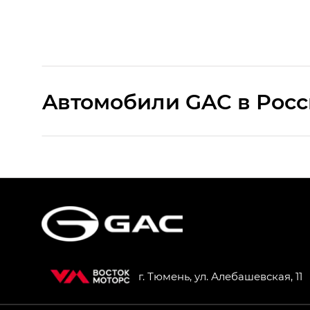
Aвтомобили GAC в Рос
S9 — Эс 9 (S9) в комплектации Эс Икс 
S7 — Эс 7 (S7) в комплектациях Эс Икс П
HYPTEC HT — Хайптек Эйч Ти (HYPTEC H
AION V — Айон Ви в комплектациях Экс 
г. Тюмень, ул. Алебашевская, 11
GS8 — Джи Эс 8 (GS8) в комплектациях 
GL