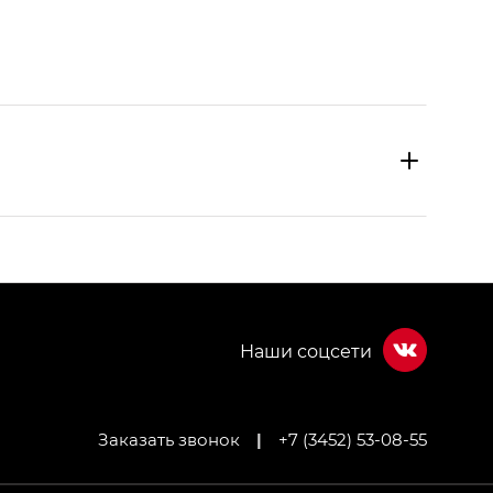
Заказать звонок
|
+7 (3452) 53-08-55
МИУМ — GX PREMIUM, Джи Эти — GT, Джи Эль —