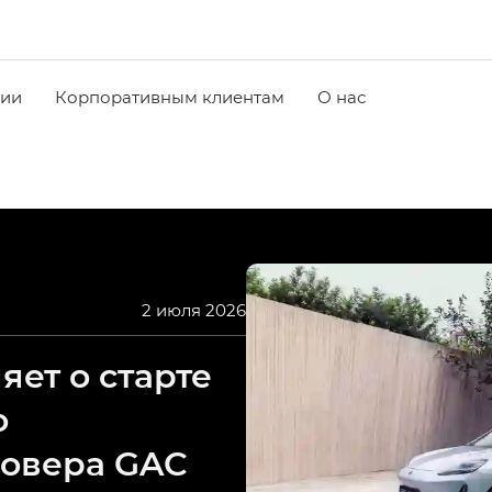
чии
Корпоративным клиентам
О нас
2 июля 2026
ет о старте
о
совера GAC