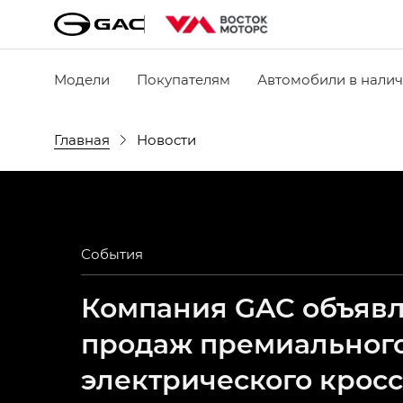
Модели
Покупателям
Автомобили в нали
Главная
Новости
События
Компания GAC объявля
продаж премиальног
электрического крос