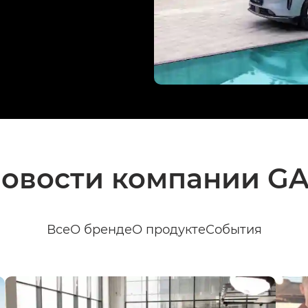
овости компании G
Все
О бренде
О продукте
События