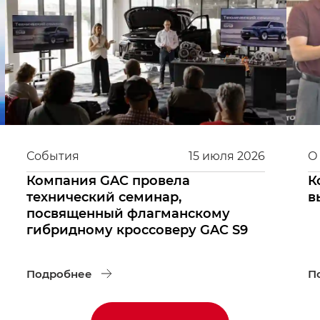
События
15
июля
2026
О
Компания GAC провела
К
технический семинар,
в
посвященный флагманскому
гибридному кроссоверу GAC S9
Подробнее
П