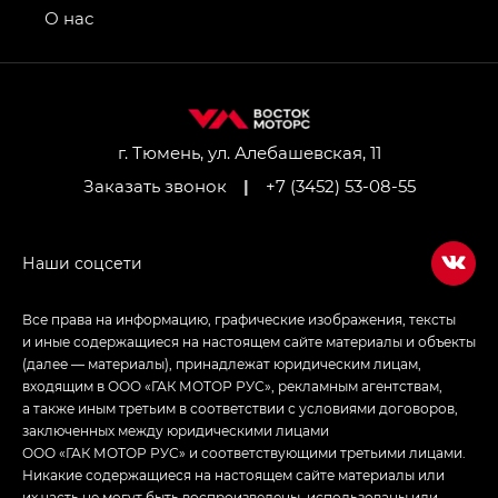
привод — GB AWD, Джи Эль Полный привод —
О нас
GL AWD
M8 — Эм 8 (M8) в комплектациях Джи Эль — GL,
Джи Ти — GT, Джи Икс — GX,
Джи Икс ПРЕМИУМ — GX PREMIUM, ЛАУНЖ —
LOUNGE
г. Тюмень, ул. Алебашевская, 11
Заказать звонок
|
+7 (3452) 53-08-55
Empow — Эмпау (Empow) в комплектации
Джи Эс — GS, Джи Эль с элементы экстерьера
в спортивном стиле — GL
(S-Style)
Все права на информацию, графические изображения, тексты
и иные содержащиеся на настоящем сайте материалы и объекты
(далее — материалы), принадлежат юридическим лицам,
входящим в ООО «ГАК МОТОР РУС», рекламным агентствам,
а также иным третьим в соответствии с условиями договоров,
заключенных между юридическими лицами
ООО «ГАК МОТОР РУС» и соответствующими третьими лицами.
Никакие содержащиеся на настоящем сайте материалы или
их часть не могут быть воспроизведены, использованы или