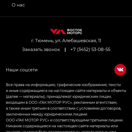
привод — GB AWD, Джи Эль Полный привод —
О нас
GL AWD
M8 — Эм 8 (M8) в комплектациях Джи Эль — GL,
Джи Ти — GT, Джи Икс — GX,
Джи Икс ПРЕМИУМ — GX PREMIUM, ЛАУНЖ —
LOUNGE
г. Тюмень, ул. Алебашевская, 11
Заказать звонок
|
+7 (3452) 53-08-55
Empow — Эмпау (Empow) в комплектации
Джи Эс — GS, Джи Эль с элементы экстерьера
в спортивном стиле — GL
(S-Style)
Все права на информацию, графические изображения, тексты
и иные содержащиеся на настоящем сайте материалы и объекты
(далее — материалы), принадлежат юридическим лицам,
входящим в ООО «ГАК МОТОР РУС», рекламным агентствам,
а также иным третьим в соответствии с условиями договоров,
заключенных между юридическими лицами
ООО «ГАК МОТОР РУС» и соответствующими третьими лицами.
Никакие содержащиеся на настоящем сайте материалы или
их часть не могут быть воспроизведены, использованы или