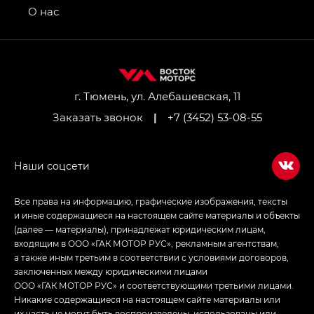
привод — GB AWD, Джи Эль Полный привод —
О нас
GL AWD
M8 — Эм 8 (M8) в комплектациях Джи Эль — GL,
Джи Ти — GT, Джи Икс — GX,
Джи Икс ПРЕМИУМ — GX PREMIUM, ЛАУНЖ —
LOUNGE
г. Тюмень, ул. Алебашевская, 11
Заказать звонок
|
+7 (3452) 53-08-55
Empow — Эмпау (Empow) в комплектации
Джи Эс — GS, Джи Эль с элементы экстерьера
в спортивном стиле — GL
(S-Style)
Все права на информацию, графические изображения, тексты
и иные содержащиеся на настоящем сайте материалы и объекты
(далее — материалы), принадлежат юридическим лицам,
входящим в ООО «ГАК МОТОР РУС», рекламным агентствам,
а также иным третьим в соответствии с условиями договоров,
заключенных между юридическими лицами
ООО «ГАК МОТОР РУС» и соответствующими третьими лицами.
Никакие содержащиеся на настоящем сайте материалы или
их часть не могут быть воспроизведены, использованы или