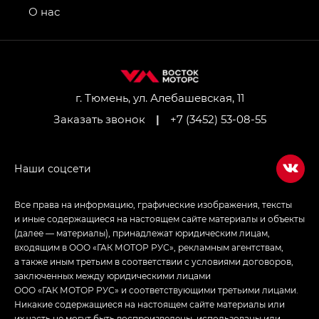
привод — GB AWD, Джи Эль Полный привод —
О нас
GL AWD
M8 — Эм 8 (M8) в комплектациях Джи Эль — GL,
Джи Ти — GT, Джи Икс — GX,
Джи Икс ПРЕМИУМ — GX PREMIUM, ЛАУНЖ —
LOUNGE
г. Тюмень, ул. Алебашевская, 11
Заказать звонок
|
+7 (3452) 53-08-55
Empow — Эмпау (Empow) в комплектации
Джи Эс — GS, Джи Эль с элементы экстерьера
в спортивном стиле — GL
(S-Style)
Все права на информацию, графические изображения, тексты
и иные содержащиеся на настоящем сайте материалы и объекты
(далее — материалы), принадлежат юридическим лицам,
входящим в ООО «ГАК МОТОР РУС», рекламным агентствам,
а также иным третьим в соответствии с условиями договоров,
заключенных между юридическими лицами
ООО «ГАК МОТОР РУС» и соответствующими третьими лицами.
Никакие содержащиеся на настоящем сайте материалы или
их часть не могут быть воспроизведены, использованы или