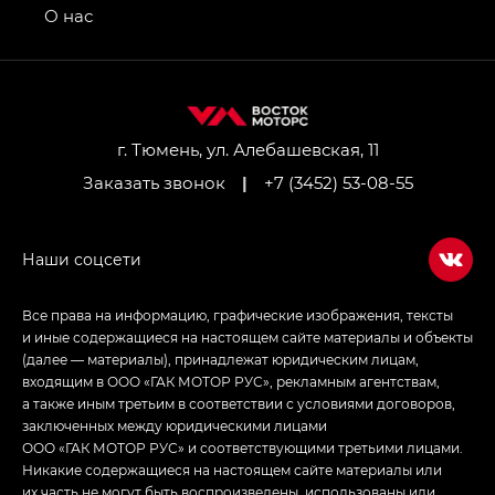
привод — GB AWD, Джи Эль Полный привод —
О нас
GL AWD
M8 — Эм 8 (M8) в комплектациях Джи Эль — GL,
Джи Ти — GT, Джи Икс — GX,
Джи Икс ПРЕМИУМ — GX PREMIUM, ЛАУНЖ —
LOUNGE
г. Тюмень, ул. Алебашевская, 11
Заказать звонок
|
+7 (3452) 53-08-55
Empow — Эмпау (Empow) в комплектации
Джи Эс — GS, Джи Эль с элементы экстерьера
в спортивном стиле — GL
(S-Style)
Все права на информацию, графические изображения, тексты
и иные содержащиеся на настоящем сайте материалы и объекты
(далее — материалы), принадлежат юридическим лицам,
входящим в ООО «ГАК МОТОР РУС», рекламным агентствам,
а также иным третьим в соответствии с условиями договоров,
заключенных между юридическими лицами
ООО «ГАК МОТОР РУС» и соответствующими третьими лицами.
Никакие содержащиеся на настоящем сайте материалы или
их часть не могут быть воспроизведены, использованы или