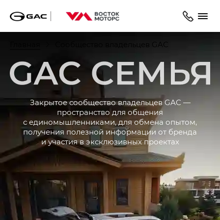
Главная
Сообщество владельцев GAC
С
Закрытое сообщество владельцев GAC —
пространство для общения
с единомышленниками, для обмена опытом,
получения полезной информации от бренда
и участия в эксклюзивных проектах