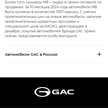
Более того, минивэн M8 – лидер в своем сегменте по
продажам. За 10 месяцев 2024 года автомобили M8
были куплены в количестве 1007 единиц. С учетом
привлекательных цен на новые автомобили, наличие
привлекательных кредитных программ и
специальной цене на КАСКО, действующей в
декабре, покупка автомобилей бренда GAC прямо
сейчас представляется особо выгодной.
Aвтомобили GAC в России
S9 — Эс 9 (S9) в комплектации
Эс Икс ПРЕМИУМ — SX PREMIUM
S7 — Эс 7 (S7) в комплектациях
Эс Икс ПРЕМИУМ — SX PREMIUM, Эс Тэ — ST
HYPTEC HT — Хайптек Эйч Ти (HYPTEC HT)
в комплектации Экс ПРЕМИУМ — EX PREMIUM