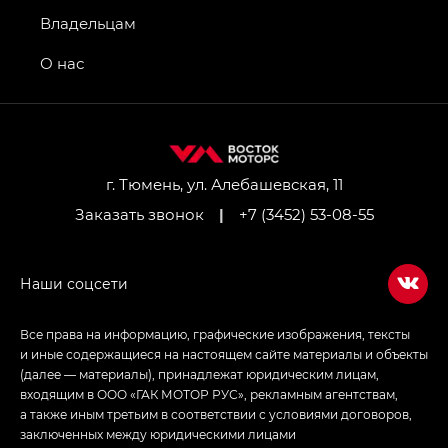
GS4 — Джи Эс 4 (GS4) в комплектациях Джи Би
Владельцам
Передний привод — GB 2WD, Джи Би Полный
привод — GB AWD, Джи Эль Полный привод —
О нас
GL AWD
M8 — Эм 8 (M8) в комплектациях Джи Эль — GL,
Джи Ти — GT, Джи Икс — GX,
Джи Икс ПРЕМИУМ — GX PREMIUM, ЛАУНЖ —
LOUNGE
г. Тюмень, ул. Алебашевская, 11
Заказать звонок
|
+7 (3452) 53-08-55
Empow — Эмпау (Empow) в комплектации
Джи Эс — GS, Джи Эль с элементы экстерьера
в спортивном стиле — GL
(S-Style)
Все права на информацию, графические изображения, тексты
и иные содержащиеся на настоящем сайте материалы и объекты
(далее — материалы), принадлежат юридическим лицам,
входящим в ООО «ГАК МОТОР РУС», рекламным агентствам,
а также иным третьим в соответствии с условиями договоров,
заключенных между юридическими лицами