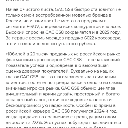
Начав с чистого листа, GAC GS8 быстро становится не
только самой востребованной моделью бренда в
России, но и занимает 1-е место по продажам в
сегменте E-SUV, опережая всех конкурентов в классе.
Высокий спрос на GAC GS8 сохраняется и в 2025 году.
За первые восемь месяцев продано 6022 кроссовера,
что и позволило достигнуть этого рубежа.
«Юбилей в 20 тысяч проданных на российском рынке
флагманских кроссоверов GAC GS8 — впечатляющий
показатель успеха и одновременно высочайшая
оценка доверия покупателей. Буквально на наших
глазах GAC GS8 шаг за шагом завоевывал симпатии
клиентов, постепенно превращаясь в одного из самых
значимых игроков рынка. GAC GS8 обычно ценят за
внушительный и яркий дизайн, просторный и богато
оснащенный салон, отличные ходовые качества и
бескомпромиссную надежность. Особенно ярким в
российской карьере GAC GS8 получился 2024-й год,
когда продажи по сравнению с предыдущим годом
выросли на 723%. Этот успех побуждает нас двигаться