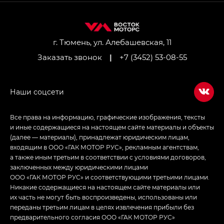
M8 — Эм 8 (M8) в комплектациях Джи Эль — GL,
Джи Ти — GT, Джи Икс — GX,
Джи Икс ПРЕМИУМ — GX PREMIUM, ЛАУНЖ —
LOUNGE
г. Тюмень, ул. Алебашевская, 11
Заказать звонок
|
+7 (3452) 53-08-55
Empow — Эмпау (Empow) в комплектации
Джи Эс — GS, Джи Эль с элементы экстерьера
в спортивном стиле — GL
(S-Style)
Все права на информацию, графические изображения, тексты
и иные содержащиеся на настоящем сайте материалы и объекты
(далее — материалы), принадлежат юридическим лицам,
входящим в ООО «ГАК МОТОР РУС», рекламным агентствам,
а также иным третьим в соответствии с условиями договоров,
заключенных между юридическими лицами
ООО «ГАК МОТОР РУС» и соответствующими третьими лицами.
Никакие содержащиеся на настоящем сайте материалы или
их часть не могут быть воспроизведены, использованы или
переданы третьим лицам в целях извлечения прибыли без
предварительного согласия ООО «ГАК МОТОР РУС»