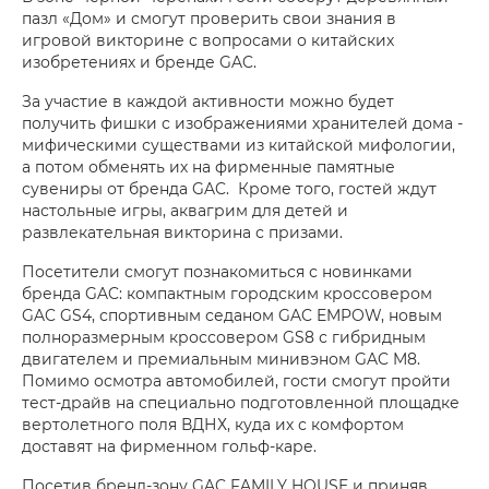
пазл «Дом» и смогут проверить свои знания в
игровой викторине с вопросами о китайских
изобретениях и бренде GAC.
За участие в каждой активности можно будет
получить фишки с изображениями хранителей дома -
мифическими существами из китайской мифологии,
а потом обменять их на фирменные памятные
сувениры от бренда GAC. Кроме того, гостей ждут
настольные игры, аквагрим для детей и
развлекательная викторина с призами.
Посетители смогут познакомиться с новинками
бренда GAC: компактным городским кроссовером
GAC GS4, спортивным седаном GAC EMPOW, новым
полноразмерным кроссовером GS8 с гибридным
двигателем и премиальным минивэном GAC M8.
Помимо осмотра автомобилей, гости смогут пройти
тест-драйв на специально подготовленной площадке
вертолетного поля ВДНХ, куда их с комфортом
доставят на фирменном гольф-каре.
Посетив бренд-зону GAC FAMILY HOUSE и приняв