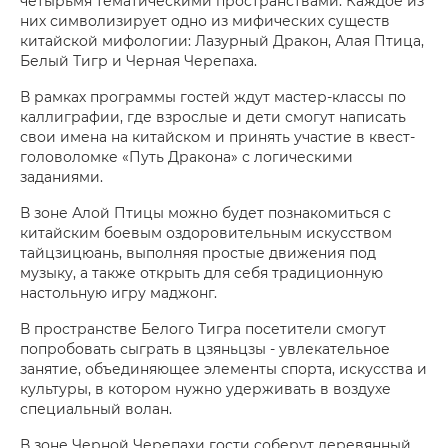
четырьмя тематическими пространствами. Каждое из
них символизирует одно из мифических существ
китайской мифологии: Лазурный Дракон, Алая Птица,
Белый Тигр и Черная Черепаха.
В рамках программы гостей ждут мастер-классы по
каллиграфии, где взрослые и дети смогут написать
свои имена на китайском и принять участие в квест-
головоломке «Путь Дракона» с логическими
заданиями.
В зоне Алой Птицы можно будет познакомиться с
китайским боевым оздоровительным искусством
тайцзицюань, выполняя простые движения под
музыку, а также открыть для себя традиционную
настольную игру маджонг.
В пространстве Белого Тигра посетители смогут
попробовать сыграть в цзяньцзы - увлекательное
занятие, объединяющее элементы спорта, искусства и
культуры, в котором нужно удерживать в воздухе
специальный волан.
В зоне Черной Черепахи гости соберут деревянный