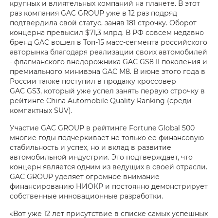
крупных и влиятельных компаний на планете. В этот
раз компания GAC GROUP уже в 12 раз подряд
подтвердила свой статус, заняв 181 строчку. Оборот
концерна превысил $71,3 млрд. В РФ совсем недавно
бренд GAC вошел в Топ-15 масс-сегмента российского
авторынка благодаря реализации своих автомобилей
- флагманского внедорожника GAC GS8 II поколения и
премиального минивэна GAC M8. В июне этого года в
России также поступил в продажу кроссовер
GAC GS3, который уже успел занять первую строчку в
рейтинге China Automobile Quality Ranking (среди
компактных SUV).
Участие GAC GROUP в рейтинге Fortune Global 500
многие годы подчеркивает не только ее финансовую
стабильность и успех, но и вклад в развитие
автомобильной индустрии. Это подтверждает, что
концерн является одним из ведущих в своей отрасли.
GAC GROUP уделяет огромное внимание
финансированию НИОКР и постоянно демонстрирует
собственные инновационные разработки.
«Вот уже 12 лет присутствие в списке самых успешных