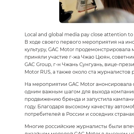
Local and global media pay close attention t
В ходе своего первого мероприятия на ин
культуру, GAC Motor продемонстрировала 
приняли участие г-жа Чжао Цюян, советник
GAC Group, г-н Чжань Сунгуань, вице-през
Motor RUS, а также около ста журналисто
На мероприятии GAC Motor анонсировала о
одним важным шагом для выхода компании
продвижению бренда и запустила кампанию
году. Благодаря высокому качеству автом
потребителей в России и соседних странах 
Многие российские журналисты были впеч
дизайном моделей GAC Motor в высоком це