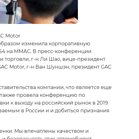
AC Motor
м образом изменила корпоративную
GS4 на ММАС. В пресс-конференции
и торговли, г-н Ли Шао, вице-президент
GAC Motor, г-н Ван Шуншэн, президент GAC
тавительства компании, что является еще
 также провела конференцию по
ки к выходу на российский рынок в 2019
аваемым в России и и добиться признания
енки. Мы впечатлены качеством и
ь и безопасность этих автомобилей