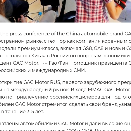
o the press conference of the China automobile brand G
остранном рынке, с тех пор как компания коренны
модели премиум-класса, включая GS8, GA8 и новый 
 посольства Китая в России по вопросам экономики 
идент GAC Motor, г-н Гао Фэн, помощник президента 
в российских и международных СМИ.
ткрытие GAC Motor RUS, первого зарубежного предс
 на международный рынок. В ходе ММАС GAC Motor
 по привлечению российских дилеров для подготов
обилей GAC Motor стремится сделать свой бренд узн
в течение 3-5 лет.
атлены автомобилями GAC Motor и дали высокие оц
новом сегменте, таких как GS8 и GM8. Долговечност