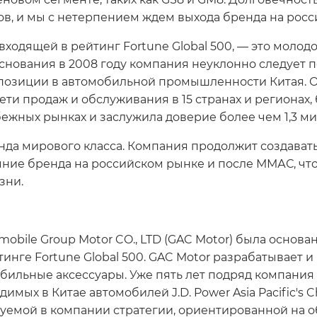
, и мы с нетерпением ждем выхода бренда на россий
входящей в рейтинг Fortune Global 500, — это моло
снования в 2008 году компания неуклонно следует п
 позиции в автомобильной промышленности Китая. 
ети продаж и обслуживания в 15 странах и регионах
жных рынках и заслужила доверие более чем 1,3 ми
да мирового класса. Компания продолжит создават
яние бренда на российском рынке и после ММАС, ч
зни.
ile Group Motor CO., LTD (GAC Motor) была основан
инге Fortune Global 500. GAC Motor разрабатывает 
бильные аксессуары. Уже пять лет подряд компания 
х в Китае автомобилей J.D. Power Asia Pacific's China
уемой в компании стратегии, ориентированной на о