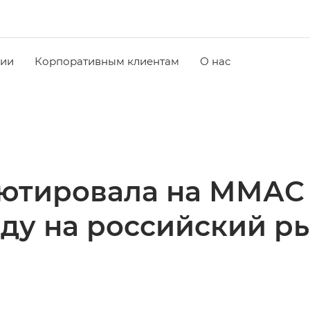
чии
Корпоративным клиентам
О нас
ютировала на ММАС 
ду на российский ры