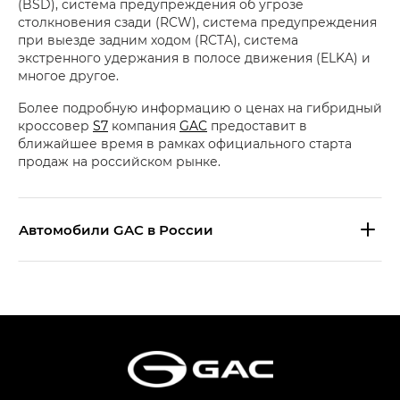
(BSD), система предупреждения об угрозе
столкновения сзади (RCW), система предупреждения
при выезде задним ходом (RCTA), система
экстренного удержания в полосе движения (ELKA) и
многое другое.
Более подробную информацию о ценах на гибридный
кроссовер
S7
компания
GAC
предоставит в
ближайшее время в рамках официального старта
продаж на российском рынке.
Aвтомобили GAC в России
S9 — Эс 9 (S9) в комплектации
Эс Икс ПРЕМИУМ — SX PREMIUM
S7 — Эс 7 (S7) в комплектациях
Эс Икс ПРЕМИУМ — SX PREMIUM, Эс Тэ — ST