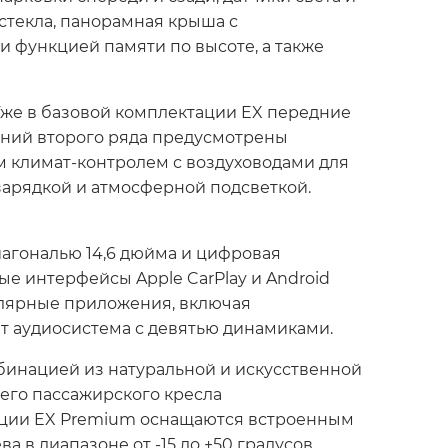
стекла, панорамная крыша с
 функцией памяти по высоте, а также
 Уже в базовой комплектации EX передние
ений второго ряда предусмотрены
м климат-контролем с воздуховодами для
зарядкой и атмосферной подсветкой.
агональю 14,6 дюйма и цифровая
е интерфейсы Apple CarPlay и Android
улярные приложения, включая
т аудиосистема с девятью динамиками.
бинацией из натуральной и искусственной
его пассажирского кресла
тации EX Premium оснащаются встроенным
в диапазоне от -15 до +50 градусов.