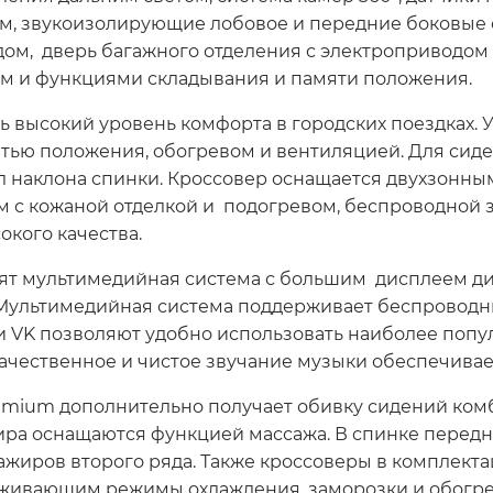
ом, звукоизолирующие лобовое и передние боковые 
м, дверь багажного отделения с электроприводом и
ом и функциями складывания и памяти положения.
ь высокий уровень комфорта в городских поездках.
тью положения, обогревом и вентиляцией. Для сид
л наклона спинки. Кроссовер оснащается двухзонны
м с кожаной отделкой и подогревом, беспроводной 
кого качества.
ят мультимедийная система с большим дисплеем ди
Мультимедийная система поддерживает беспроводны
и VK позволяют удобно использовать наиболее поп
ачественное и чистое звучание музыки обеспечивае
emium дополнительно получает обивку сидений ком
ира оснащаются функцией массажа. В спинке передн
сажиров второго ряда. Также кроссоверы в комплек
живающим режимы охлаждения, заморозки и обогрева 