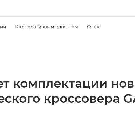
чии
Корпоративным клиентам
О нас
т комплектации нов
еского кроссовера G