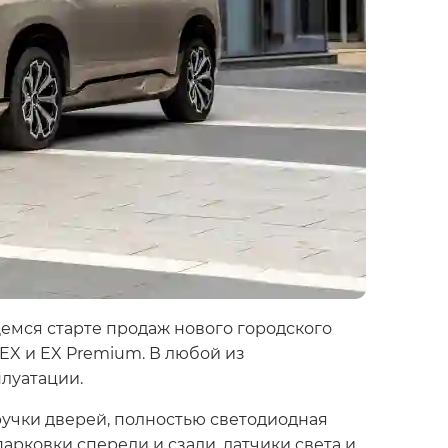
емся старте продаж нового городского
 EX и EX Premium. В любой из
луатации.
учки дверей, полностью светодиодная
парковки спереди и сзади, датчики света и