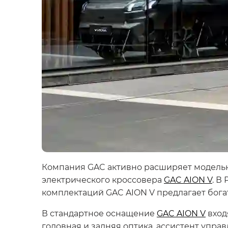
Компания GAC активно расширяет модельн
электрического кроссовера
GAC AION V
. В
комплектаций GAC AION V предлагает бога
В стандартное оснащение
GAC AION V
вход
головная и задняя оптика, ассистент управ