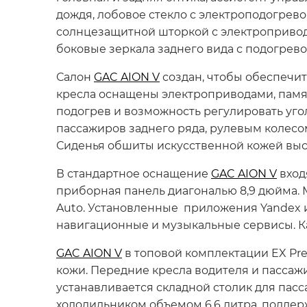
дождя, лобовое стекло с электроподогрев
солнцезащитной шторкой с электроприводо
боковые зеркала заднего вида с подогрев
Салон
GAC AION V
создан, чтобы обеспечит
кресла оснащены электроприводами, памя
подогрев и возможность регулировать уго
пассажиров заднего ряда, рулевым колесо
Сиденья обшиты искусственной кожей высо
В стандартное оснащение
GAC AION V
вход
приборная панель диагональю 8,9 дюйма. 
Auto. Установленные приложения Yandex 
навигационные и музыкальные сервисы. К
GAC AION V
в топовой комплектации EX Pr
кожи. Передние кресла водителя и пассаж
устанавливается складной столик для пас
холодильником объемом 6,6 литра, поддер