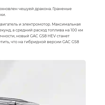
охновлен чешуей дракона. Граненые
ки.
вигатель и электромотор. Максимальная
екунд, а средний расход топлива на 100 км
ичности, новый GAC GS8 HEV станет
етить, что на гибридной версии GAC GS8