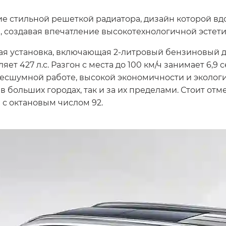
е стильной решеткой радиатора, дизайн которой вд
 создавая впечатление высокотехнологичной эстети
ая установка, включающая 2-литровый бензиновый д
т 427 л.с. Разгон с места до 100 км/ч занимает 6,9 с
 бесшумной работе, высокой экономичности и эколог
 больших городах, так и за их пределами. Стоит отм
 с октановым числом 92.