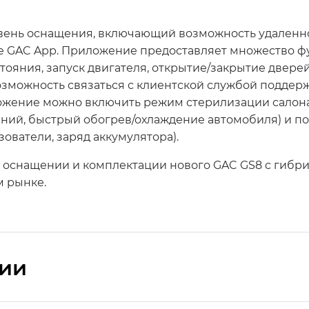
овень оснащения, включающий возможность удален
 GAC App. Приложение предоставляет множество ф
ояния, запуск двигателя, открытие/закрытие двере
озможность связаться с клиентской службой поддер
ожение можно включить режим стерилизации салона
ний, быстрый обогрев/охлаждение автомобиля) и п
ователи, заряд аккумулятора).
, оснащении и комплектации нового GAC GS8 c гибр
м рынке.
сии