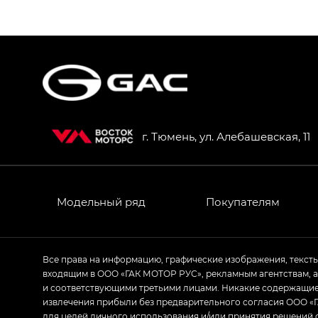
S9 — Эс 9 (S9) в комплектации Эс Икс 
S7 — Эс 7 (S7) в комплектациях Эс Икс П
HYPTEC HT — Хайптек Эйч Ти (HYPTEC H
AION V — Айон Ви в комплектациях Экс 
г. Тюмень, ул. Алебашевская, 11
GS8 — Джи Эс 8 (GS8) в комплектациях 
GL
GS4 — Джи Эс 4 (GS4) в комплектациях
Модельный ряд
Покупателям
GL AWD
M8 — Эм 8 (M8) в комплектациях Джи Эл
Все права на информацию, графические изображения, текст
входящим в ООО «ГАК МОТОР РУС», рекламным агентствам, 
Empow — Эмпау (Empow) в комплектации 
и соответствующими третьими лицами. Никакие содержащиес
извлечения прибыли без предварительного согласия ООО «Г
для целей личного использования и/или принятия решений 