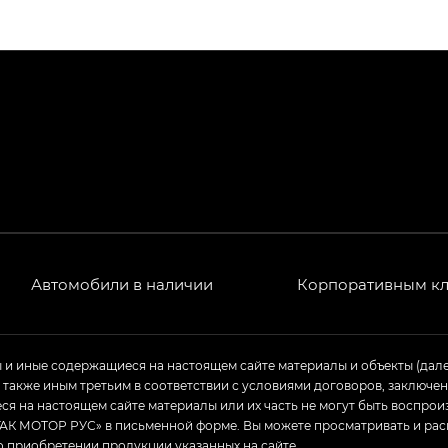
ПРЕМИУМ — SX PREMIUM
РЕМИУМ — SX PREMIUM, Эс Тэ — ST
T) в комплектации Экс ПРЕМИУМ — EX PREMIUM
— EX, Экс ПРЕМИУМ — EX Premium
Джи Эс 8 ТРЭВЕЛЛЕР — GS8 TRAVELLER, Джи Икс ПРЕ
 Джи Би Передний привод — GB 2WD, Джи Би Полный
Автомобили в наличии
Корпоративным к
ь — GL, Джи Ти — GT, Джи Икс — GX, Джи Икс ПРЕМ
ы и иные содержащиеся на настоящем сайте материалы и объекты (дал
а также иным третьим в соответствии с условиями договоров, заклю
Джи Эс — GS, Джи Эль с элементы экстерьера в спо
я на настоящем сайте материалы или их часть не могут быть воспрои
АК МОТОР РУС» в письменной форме. Вы можете просматривать и рас
о приобретении продукции указанных на сайте.