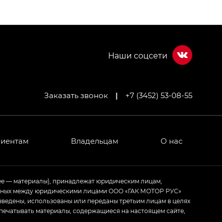
Заказать звонок
|
+7 (3452) 53-08-55
МИУМ — GX PREMIUM, Джи Эти — GT, Джи Эль —
 привод — GB AWD, Джи Эль Полный привод —
лиентам
Владельцам
О нас
ИУМ — GX PREMIUM, ЛАУНЖ — LOUNGE
ее — материалы), принадлежат юридическим лицам,
ченных между юридическими лицами ООО «ГАК МОТОР РУС»
ртивном стиле — GL
(S-Style)
зведены, использованы или переданы третьим лицам в целях
печатывать материалы, содержащиеся на настоящем сайте,