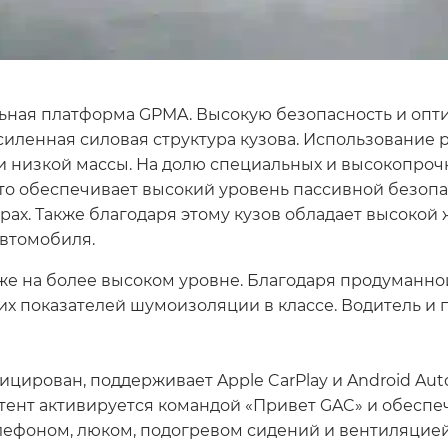
ьная платформа GPMA. Высокую безопасность и опт
иленная силовая структура кузова. Использование 
и низкой массы. На долю специальных и высокопроч
 что обеспечивает высокий уровень пассивной безоп
ах. Также благодаря этому кузов обладает высокой 
автомобиля.
же на более высоком уровне. Благодаря продуманно
х показателей шумоизоляции в классе. Водитель и 
рован, поддерживает Apple CarPlay и Android Auto,
тент активируется командой «Привет GAC» и обеспе
лефоном, люком, подогревом сидений и вентиляцией