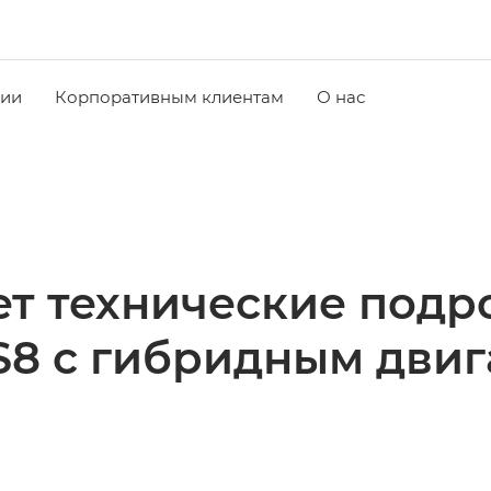
чии
Корпоративным клиентам
О нас
т технические подр
S8 c гибридным двиг