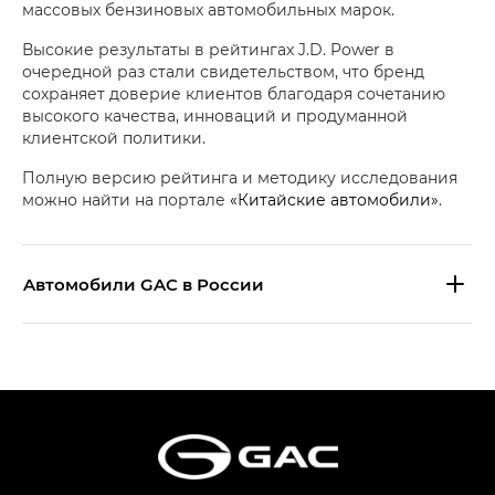
массовых бензиновых автомобильных марок.
Высокие результаты в рейтингах J.D. Power в
очередной раз стали свидетельством, что бренд
сохраняет доверие клиентов благодаря сочетанию
высокого качества, инноваций и продуманной
клиентской политики.
Полную версию рейтинга и методику исследования
можно найти на портале
«Китайские автомобили»
.
Aвтомобили GAC в России
S9 — Эс 9 (S9) в комплектации
Эс Икс ПРЕМИУМ — SX PREMIUM
S7 — Эс 7 (S7) в комплектациях
Эс Икс ПРЕМИУМ — SX PREMIUM, Эс Тэ — ST