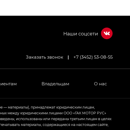
Заказать звонок
|
+7 (3452) 53-08-55
МИУМ — GX PREMIUM, Джи Эти — GT, Джи Эль —
 привод — GB AWD, Джи Эль Полный привод —
лиентам
Владельцам
О нас
ИУМ — GX PREMIUM, ЛАУНЖ — LOUNGE
ее — материалы), принадлежат юридическим лицам,
ченных между юридическими лицами ООО «ГАК МОТОР РУС»
ртивном стиле — GL
(S-Style)
зведены, использованы или переданы третьим лицам в целях
печатывать материалы, содержащиеся на настоящем сайте,