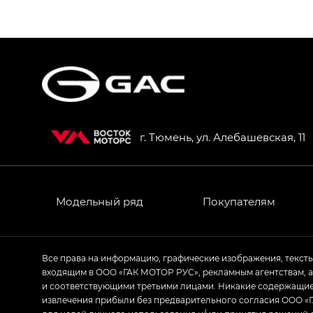
S9 — Эс 9 (S9) в комплектации Эс Икс 
S7 — Эс 7 (S7) в комплектациях Эс Икс П
HYPTEC HT — Хайптек Эйч Ти (HYPTEC H
AION V — Айон Ви в комплектациях Экс 
г. Тюмень, ул. Алебашевская, 11
GS8 — Джи Эс 8 (GS8) в комплектациях 
GL
GS4 — Джи Эс 4 (GS4) в комплектациях
Модельный ряд
Покупателям
GL AWD
M8 — Эм 8 (M8) в комплектациях Джи Эл
Все права на информацию, графические изображения, текст
входящим в ООО «ГАК МОТОР РУС», рекламным агентствам, 
Empow — Эмпау (Empow) в комплектации 
и соответствующими третьими лицами. Никакие содержащиес
извлечения прибыли без предварительного согласия ООО «Г