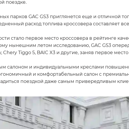
й поездке.
ных парков GAC GS3 приглянется еще и отличной то
ненный расход топлива кроссовера составляет всего 
ти стало первое место кроссовера в рейтинге кач
ому нынешним летом исследованию, GAC GS3 опереди
, Chery Tiggo 5, BAIC X3 и другие, заняв первое место 
ым салоном и индивидуальными креслами повышенно
 эргономичный и комфортабельный салон с премиал
ладиться поездкой даже самым привередливым клие