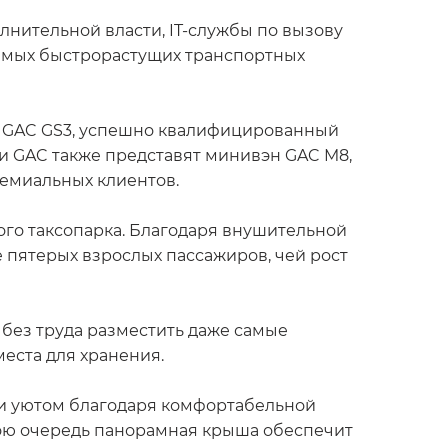
нительной власти, IT-службы по вызову
самых быстрорастущих транспортных
р GAC GS3, успешно квалифицированный
и GAC также представят минивэн GAC M8,
ремиальных клиентов.
го таксопарка. Благодаря внушительной
 пятерых взрослых пассажиров, чей рост
 без труда разместить даже самые
еста для хранения.
 и уютом благодаря комфортабельной
ою очередь панорамная крыша обеспечит