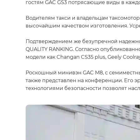
гостям GAC GS3 потрясающие виды в каждо
Водителям такси и владельцам таксомотор
высочайшим качеством изготовления. Усред
Подтверждением же безупречной надежнос
QUALITY RANKING. Согласно опубликованн
модели как Changan CS35 plus, Geely Coolray
Роскошный минивэн GAC M8, с семиместн
также представлен на конференции. Его
технологиями безопасности позволят нас