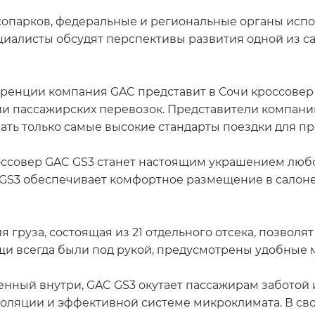
опарков, федеральные и региональные органы испол
ециалисты обсудят перспективы развития одной из 
еренции компания GAC представит в Сочи кроссове
ии пассажирских перевозок. Представители компани
вать только самые высокие стандарты поездки для п
ссовер GAC GS3 станет настоящим украшением любо
GS3 обеспечивает комфортное размещение в салоне
груза, состоящая из 21 отдельного отсека, позволят
и всегда были под рукой, предусмотрены удобные м
нный внутри, GAC GS3 окутает пассажирам заботой
оляции и эффективной системе микроклимата. В св