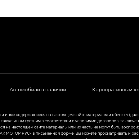
ПРЕМИУМ — SX PREMIUM
РЕМИУМ — SX PREMIUM, Эс Тэ — ST
T) в комплектации Экс ПРЕМИУМ — EX PREMIUM
— EX, Экс ПРЕМИУМ — EX Premium
Джи Эс 8 ТРЭВЕЛЛЕР — GS8 TRAVELLER, Джи Икс ПРЕ
 Джи Би Передний привод — GB 2WD, Джи Би Полный
Автомобили в наличии
Корпоративным к
ь — GL, Джи Ти — GT, Джи Икс — GX, Джи Икс ПРЕМ
ы и иные содержащиеся на настоящем сайте материалы и объекты (дал
а также иным третьим в соответствии с условиями договоров, заклю
Джи Эс — GS, Джи Эль с элементы экстерьера в спо
я на настоящем сайте материалы или их часть не могут быть воспрои
АК МОТОР РУС» в письменной форме. Вы можете просматривать и рас