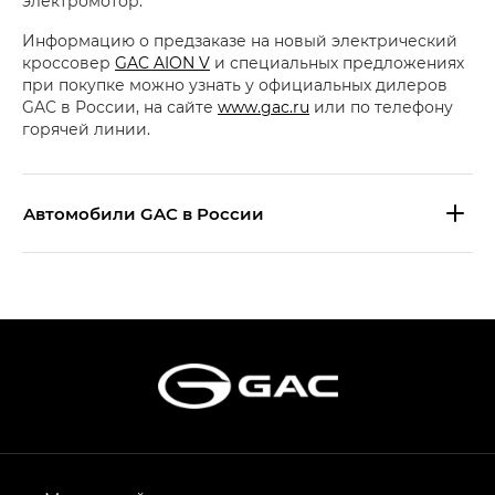
электромотор.
Информацию о предзаказе на новый электрический
кроссовер
GAC AION V
и специальных предложениях
при покупке можно узнать у официальных дилеров
GAC в России, на сайте
www.gac.ru
или по телефону
горячей линии.
Aвтомобили GAC в России
S9 — Эс 9 (S9) в комплектации
Эс Икс ПРЕМИУМ — SX PREMIUM
S7 — Эс 7 (S7) в комплектациях
Эс Икс ПРЕМИУМ — SX PREMIUM, Эс Тэ — ST
HYPTEC HT — Хайптек Эйч Ти (HYPTEC HT)
в комплектации Экс ПРЕМИУМ — EX PREMIUM