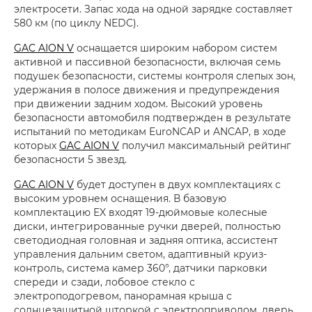
электросети. Запас хода на одной зарядке составляет
580 км (по циклу NEDC).
GAC AION V
оснащается широким набором систем
активной и пассивной безопасности, включая семь
подушек безопасности, системы контроля слепых зон,
удержания в полосе движения и предупреждения
при движении задним ходом. Высокий уровень
безопасности автомобиля подтвержден в результате
испытаний по методикам EuroNCAP и ANCAP, в ходе
которых
GAC AION V
получил максимальный рейтинг
безопасности 5 звезд.
GAC AION V
будет доступен в двух комплектациях с
высоким уровнем оснащения. В базовую
комплектацию EX входят 19-дюймовые колесные
диски, интегрированные ручки дверей, полностью
светодиодная головная и задняя оптика, ассистент
управления дальним светом, адаптивный круиз-
контроль, система камер 360°, датчики парковки
спереди и сзади, лобовое стекло с
электроподогревом, панорамная крыша с
солнцезащитной шторкой с электроприводом, дверь