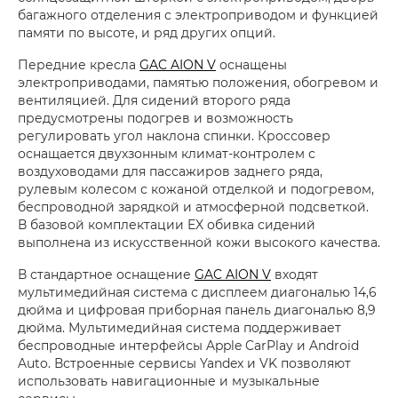
багажного отделения с электроприводом и функцией
памяти по высоте, и ряд других опций.
Передние кресла
GAC AION V
оснащены
электроприводами, памятью положения, обогревом и
вентиляцией. Для сидений второго ряда
предусмотрены подогрев и возможность
регулировать угол наклона спинки. Кроссовер
оснащается двухзонным климат-контролем с
воздуховодами для пассажиров заднего ряда,
рулевым колесом с кожаной отделкой и подогревом,
беспроводной зарядкой и атмосферной подсветкой.
В базовой комплектации EX обивка сидений
выполнена из искусственной кожи высокого качества.
В стандартное оснащение
GAC AION V
входят
мультимедийная система с дисплеем диагональю 14,6
дюйма и цифровая приборная панель диагональю 8,9
дюйма. Мультимедийная система поддерживает
беспроводные интерфейсы Apple CarPlay и Android
Auto. Встроенные сервисы Yandex и VK позволяют
использовать навигационные и музыкальные