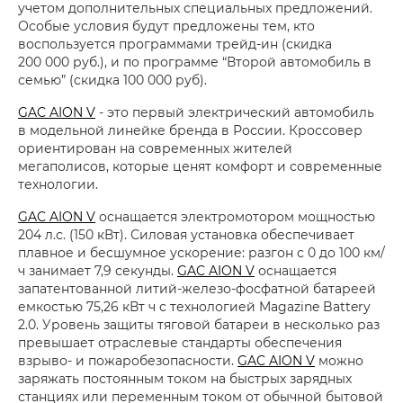
учетом дополнительных специальных предложений.
Особые условия будут предложены тем, кто
воспользуется программами трейд-ин (скидка
200 000 руб.), и по программе “Второй автомобиль в
семью” (скидка 100 000 руб).
GAC AION V
- это первый электрический автомобиль
в модельной линейке бренда в России. Кроссовер
ориентирован на современных жителей
мегаполисов, которые ценят комфорт и современные
технологии.
GAC AION V
оснащается электромотором мощностью
204 л.с. (150 кВт). Силовая установка обеспечивает
плавное и бесшумное ускорение: разгон с 0 до 100 км/
ч занимает 7,9 секунды.
GAC AION V
оснащается
запатентованной литий-железо-фосфатной батареей
емкостью 75,26 кВт ч с технологией Magazine Battery
2.0. Уровень защиты тяговой батареи в несколько раз
превышает отраслевые стандарты обеспечения
взрыво- и пожаробезопасности.
GAC AION V
можно
заряжать постоянным током на быстрых зарядных
станциях или переменным током от обычной бытовой