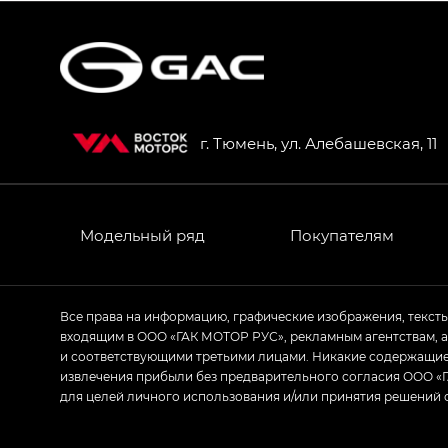
S7 — Эс 7 (S7) в комплектациях Эс Икс П
HYPTEC HT — Хайптек Эйч Ти (HYPTEC H
AION V — Айон Ви в комплектациях Экс 
г. Тюмень, ул. Алебашевская, 11
GS8 — Джи Эс 8 (GS8) в комплектациях 
GL
GS4 — Джи Эс 4 (GS4) в комплектациях
Модельный ряд
Покупателям
GL AWD
M8 — Эм 8 (M8) в комплектациях Джи Эл
Все права на информацию, графические изображения, текст
входящим в ООО «ГАК МОТОР РУС», рекламным агентствам, 
Empow — Эмпау (Empow) в комплектации 
и соответствующими третьими лицами. Никакие содержащиес
извлечения прибыли без предварительного согласия ООО «Г
для целей личного использования и/или принятия решений 