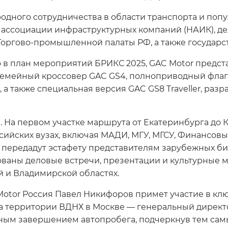
дного сотрудничества в области транспорта и попу
ассоциации инфраструктурных компаний (НАИК), де
Торгово-промышленной палаты РФ, а также государс
 в план мероприятий БРИКС 2025, GAC Motor предст
: семейный кроссовер GAC GS4, полноприводный фла
а также специальная версия GAC GS8 Traveller, разр
. На первом участке маршрута от Екатеринбурга до К
ийских вузах, включая МАДИ, МГУ, МГСУ, Финансовый
 передадут эстафету представителям зарубежных би
ованы деловые встречи, презентации и культурные 
й и Владимирской областях.
otor Россия Павел Никифоров примет участие в клю
а территории ВДНХ в Москве — генеральный директор
ешным завершением автопробега, подчеркнув тем са