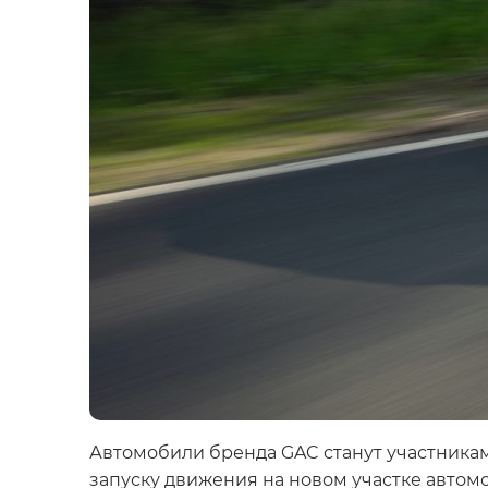
Автомобили бренда GAC станут участника
запуску движения на новом участке автомоб