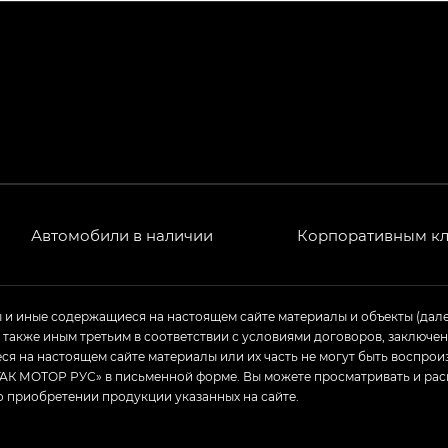
РЕМИУМ — SX PREMIUM, Эс Тэ — ST
T) в комплектации Экс ПРЕМИУМ — EX PREMIUM
— EX, Экс ПРЕМИУМ — EX Premium
Джи Эс 8 ТРЭВЕЛЛЕР — GS8 TRAVELLER, Джи Икс ПРЕ
 Джи Би Передний привод — GB 2WD, Джи Би Полный
Автомобили в наличии
Корпоративным к
ь — GL, Джи Ти — GT, Джи Икс — GX, Джи Икс ПРЕМ
ы и иные содержащиеся на настоящем сайте материалы и объекты (дал
а также иным третьим в соответствии с условиями договоров, заклю
Джи Эс — GS, Джи Эль с элементы экстерьера в спо
я на настоящем сайте материалы или их часть не могут быть воспрои
АК МОТОР РУС» в письменной форме. Вы можете просматривать и рас
о приобретении продукции указанных на сайте.