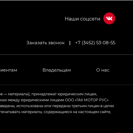
Заказать звонок
|
+7 (3452) 53-08-55
МИУМ — GX PREMIUM, Джи Эти — GT, Джи Эль —
 привод — GB AWD, Джи Эль Полный привод —
лиентам
Владельцам
О нас
ИУМ — GX PREMIUM, ЛАУНЖ — LOUNGE
ее — материалы), принадлежат юридическим лицам,
ченных между юридическими лицами ООО «ГАК МОТОР РУС»
ртивном стиле — GL
(S-Style)
зведены, использованы или переданы третьим лицам в целях
печатывать материалы, содержащиеся на настоящем сайте,