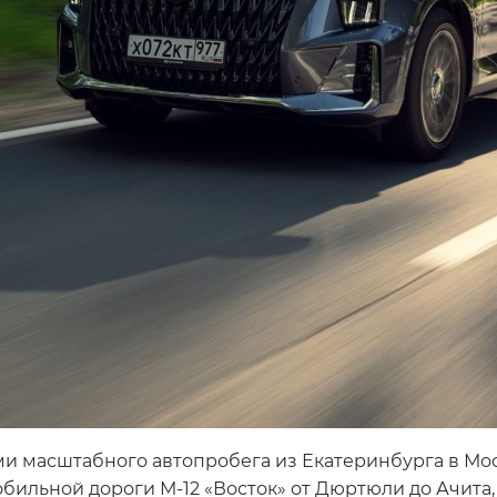
ми масштабного автопробега из Екатеринбурга в Мо
ильной дороги М-12 «Восток» от Дюртюли до Ачита, п