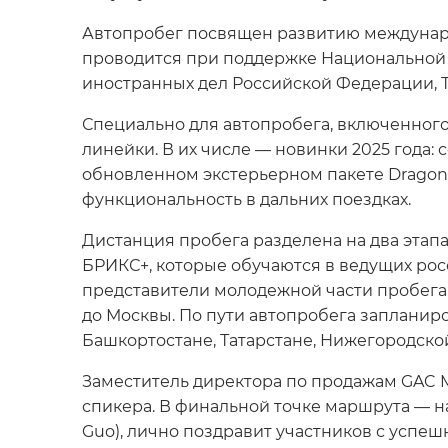
Автопробег посвящен развитию междунаро
проводится при поддержке Национальной 
иностранных дел Российской Федерации, 
Специально для автопробега, включенного
линейки. В их числе — новинки 2025 года
обновленном экстерьерном пакете Dragon, 
функциональность в дальних поездках.
Дистанция пробега разделена на два этапа
БРИКС+, которые обучаются в ведущих росс
представители молодежной части пробега
до Москвы. По пути автопробега запланир
Башкортостане, Татарстане, Нижегородско
Заместитель директора по продажам GAC M
спикера. В финальной точке маршрута — н
Guo), лично поздравит участников с усп