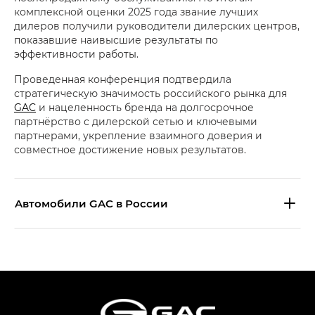
комплексной оценки 2025 года звание лучших
дилеров получили руководители дилерских центров,
показавшие наивысшие результаты по
эффективности работы.
Проведенная конференция подтвердила
стратегическую значимость российского рынка для
GAC
и нацеленность бренда на долгосрочное
партнёрство с дилерской сетью и ключевыми
партнерами, укрепление взаимного доверия и
совместное достижение новых результатов.
Aвтомобили GAC в России
S9 — Эс 9 (S9) в комплектации
Эс Икс ПРЕМИУМ — SX PREMIUM
S7 — Эс 7 (S7) в комплектациях
Эс Икс ПРЕМИУМ — SX PREMIUM, Эс Тэ — ST