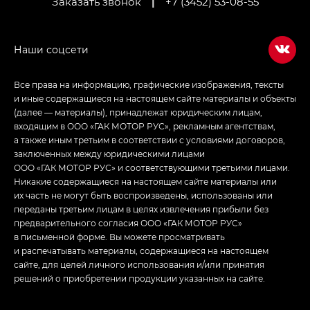
Заказать звонок
|
+7 (3452) 53-08-55
Empow — Эмпау (Empow) в комплектации
Джи Эс — GS, Джи Эль с элементы экстерьера
в спортивном стиле — GL
(S-Style)
Все права на информацию, графические изображения, тексты
и иные содержащиеся на настоящем сайте материалы и объекты
(далее — материалы), принадлежат юридическим лицам,
входящим в ООО «ГАК МОТОР РУС», рекламным агентствам,
а также иным третьим в соответствии с условиями договоров,
заключенных между юридическими лицами
ООО «ГАК МОТОР РУС» и соответствующими третьими лицами.
Никакие содержащиеся на настоящем сайте материалы или
их часть не могут быть воспроизведены, использованы или
переданы третьим лицам в целях извлечения прибыли без
предварительного согласия ООО «ГАК МОТОР РУС»
в письменной форме. Вы можете просматривать
и распечатывать материалы, содержащиеся на настоящем
сайте, для целей личного использования и/или принятия
решений о приобретении продукции указанных на сайте.