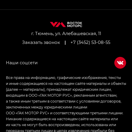
GL AWD
M8 — Эм 8 (M8) в комплектациях Джи Эль — GL,
Джи Ти — GT, Джи Икс — GX,
Джи Икс ПРЕМИУМ — GX PREMIUM, ЛАУНЖ —
LOUNGE
г. Тюмень, ул. Алебашевская, 11
Заказать звонок
|
+7 (3452) 53-08-55
Empow — Эмпау (Empow) в комплектации
Джи Эс — GS, Джи Эль с элементы экстерьера
в спортивном стиле — GL
(S-Style)
Все права на информацию, графические изображения, тексты
и иные содержащиеся на настоящем сайте материалы и объекты
(далее — материалы), принадлежат юридическим лицам,
входящим в ООО «ГАК МОТОР РУС», рекламным агентствам,
а также иным третьим в соответствии с условиями договоров,
заключенных между юридическими лицами
ООО «ГАК МОТОР РУС» и соответствующими третьими лицами.
Никакие содержащиеся на настоящем сайте материалы или
их часть не могут быть воспроизведены, использованы или
переданы третьим лицам в целях извлечения прибыли без