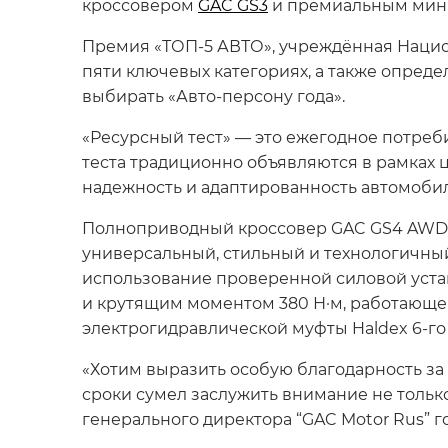
кроссовером
GAC GS3
и премиальным ми
Премия «ТОП-5 АВТО», учреждённая Нацио
пяти ключевых категориях, а также опред
выбирать
«Авто-персону года»
.
«Ресурсный тест» — это ежегодное потре
теста традиционно объявляются в рамках
надежность и адаптированность автомобил
Полноприводный кроссовер GAC GS4 AWD, 
универсальный, стильный и технологичны
использование проверенной силовой уста
и крутящим моментом 380 Н·м, работающег
электрогидравлической муфты Haldex 6-го
«Хотим выразить особую благодарность за
сроки сумел заслужить внимание не тольк
генерального директора “GAC Motor Rus” г