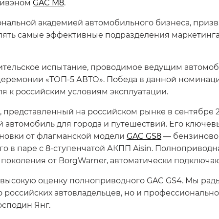
нивэном
GAC M8
.
нальной академией автомобильного бизнеса, призв
елять самые эффективные подразделения маркетинга
бительское испытание, проводимое ведущим автомо
 церемонии «ТОП-5 АВТО». Победа в данной номинац
я к российским условиям эксплуатации.
представленный на российском рынке в сентябре 20
й автомобиль для города и путешествий. Его ключе
новки от флагманской модели
GAC GS8
— бензинового
о в паре с 8-ступенчатой АКПП Aisin. Полноприводн
 поколения от BorgWarner, автоматически подключа
 высокую оценку полноприводного GAC GS4. Мы рады,
о российских автовладельцев, но и профессионально
осподин Янг.