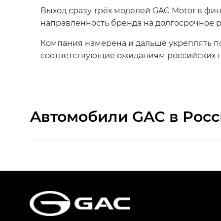
Выход сразу трёх моделей GAC Motor в фи
направленность бренда на долгосрочное р
Компания намерена и дальше укреплять п
соответствующие ожиданиям российских п
Aвтомобили GAC в Рос
S9 — Эс 9 (S9) в комплектации Эс Икс 
S7 — Эс 7 (S7) в комплектациях Эс Икс П
HYPTEC HT — Хайптек Эйч Ти (HYPTEC H