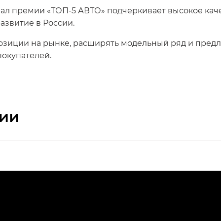
нал премии «ТОП-5 АВТО» подчеркивает высокое кач
азвитие в России.
озиции на рынке, расширять модельный ряд и предл
окупателей.
сии
ПРЕМИУМ — SX PREMIUM
РЕМИУМ — SX PREMIUM, Эс Тэ — ST
T) в комплектации Экс ПРЕМИУМ — EX PREMIUM