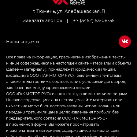
Джи Икс ПРЕМИУМ — GX PREMIUM, ЛАУНЖ —
LOUNGE
г. Тюмень, ул. Алебашевская, 11
Заказать звонок
|
+7 (3452) 53-08-55
Empow — Эмпау (Empow) в комплектации
Джи Эс — GS, Джи Эль с элементы экстерьера
в спортивном стиле — GL
(S-Style)
Все права на информацию, графические изображения, тексты
и иные содержащиеся на настоящем сайте материалы и объекты
(далее — материалы), принадлежат юридическим лицам,
входящим в ООО «ГАК МОТОР РУС», рекламным агентствам,
а также иным третьим в соответствии с условиями договоров,
заключенных между юридическими лицами
ООО «ГАК МОТОР РУС» и соответствующими третьими лицами.
Никакие содержащиеся на настоящем сайте материалы или
их часть не могут быть воспроизведены, использованы или
переданы третьим лицам в целях извлечения прибыли без
предварительного согласия ООО «ГАК МОТОР РУС»
в письменной форме. Вы можете просматривать
и распечатывать материалы, содержащиеся на настоящем
сайте, для целей личного использования и/или принятия