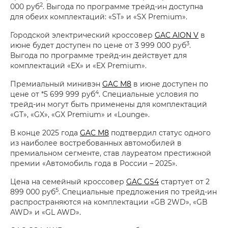
2
000 руб
. Выгода по программе трейд-ин доступна
для обеих комплектаций: «ST» и «SX Premium».
Городской электрический кроссовер
GAC AION V
в
3
июне будет доступен по цене от 3 999 000 руб
.
Выгода по программе трейд-ин действует для
комплектаций «EX» и «EX Premium».
Премиальный минивэн
GAC M8
в июне доступен по
4
цене от *5 699 999 руб
. Специальные условия по
трейд-ин могут быть применены для комплектаций
«GT», «GX», «GX Premium» и «Lounge».
В конце 2025 года
GAC M8
подтвердил статус одного
из наиболее востребованных автомобилей в
премиальном сегменте, став лауреатом престижной
премии «Автомобиль года в России – 2025».
Цена на семейный кроссовер
GAC GS4
стартует от 2
5
899 000 руб
. Специальные предложения по трейд-ин
распространяются на комплектации «GB 2WD», «GB
AWD» и «GL AWD».