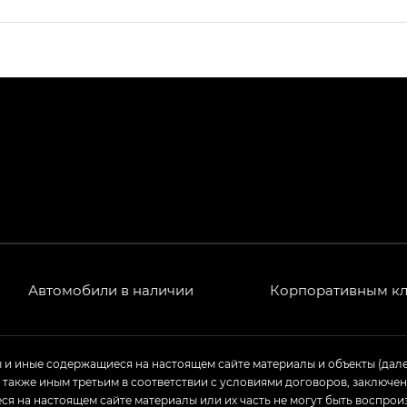
ПРЕМИУМ — SX PREMIUM
РЕМИУМ — SX PREMIUM, Эс Тэ — ST
T) в комплектации Экс ПРЕМИУМ — EX PREMIUM
— EX, Экс ПРЕМИУМ — EX Premium
Джи Эс 8 ТРЭВЕЛЛЕР — GS8 TRAVELLER, Джи Икс ПРЕ
 Джи Би Передний привод — GB 2WD, Джи Би Полный
Автомобили в наличии
Корпоративным к
ь — GL, Джи Ти — GT, Джи Икс — GX, Джи Икс ПРЕМ
ы и иные содержащиеся на настоящем сайте материалы и объекты (дал
а также иным третьим в соответствии с условиями договоров, заклю
Джи Эс — GS, Джи Эль с элементы экстерьера в спо
я на настоящем сайте материалы или их часть не могут быть воспрои