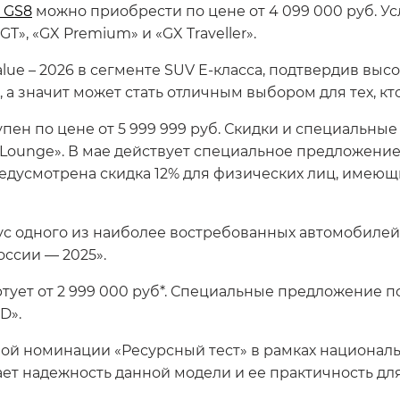
 GS8
можно приобрести по цене от 4 099 000 руб. У
», «GX Premium» и «GX Traveller».
alue – 2026 в сегменте SUV E-класса, подтвердив выс
а значит может стать отличным выбором для тех, кт
упен по цене от 5 999 999 руб. Скидки и специальн
 «Lounge». В мае действует специальное предложение
едусмотрена скидка 12% для физических лиц, имеющ
ус одного из наиболее востребованных автомобилей
ссии — 2025».
тует от 2 999 000 руб*. Специальные предложение п
D».
ой номинации «Ресурсный тест» в рамках национал
ет надежность данной модели и ее практичность дл