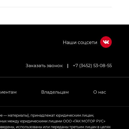
Заказать звонок
|
+7 (3452) 53-08-55
МИУМ — GX PREMIUM, Джи Эти — GT, Джи Эль —
 привод — GB AWD, Джи Эль Полный привод —
лиентам
Владельцам
О нас
ИУМ — GX PREMIUM, ЛАУНЖ — LOUNGE
ее — материалы), принадлежат юридическим лицам,
ченных между юридическими лицами ООО «ГАК МОТОР РУС»
ртивном стиле — GL
(S-Style)
зведены, использованы или переданы третьим лицам в целях