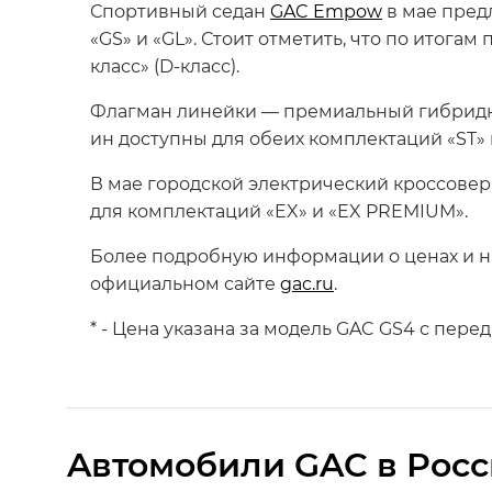
Спортивный седан
GAC Empow
в мае предл
«GS» и «GL». Стоит отметить, что по итог
класс» (D-класс).
Флагман линейки — премиальный гибрид
ин доступны для обеих комплектаций «ST»
В мае городской электрический кроссове
для комплектаций «EX» и «EX PREMIUM».
Более подробную информации о ценах и на
официальном сайте
gac.ru
.
* - Цена указана за модель GAC GS4 с пер
Aвтомобили GAC в Рос