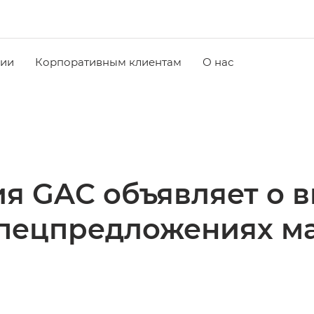
чии
Корпоративным клиентам
О нас
я GAC объявляет о 
пецпредложениях м