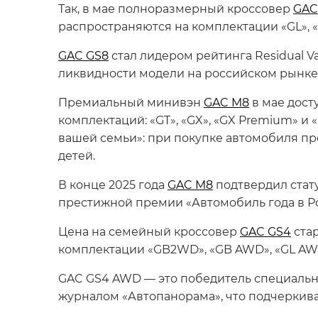
Так, в мае полноразмерный кроссовер
GAC
распространяются на комплектации «GL», «GT
GAC GS8
стал лидером рейтинга Residual V
ликвидности модели на российском рынке, 
Премиальный минивэн
GAC M8
в мае дост
комплектаций: «GT», «GX», «GX Premium» и
вашей семьи»: при покупке автомобиля пр
детей.
В конце 2025 года
GAC M8
подтвердил стат
престижной премии «Автомобиль года в Ро
Цена на семейный кроссовер
GAC GS4
стар
комплектации «GB2WD», «GB AWD», «GL AW
GAC GS4 AWD — это победитель специальн
журналом «Автопанорама», что подчеркива