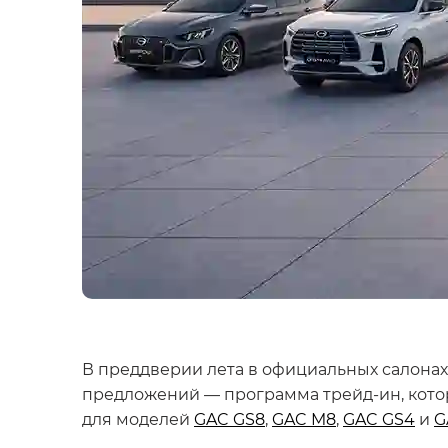
В преддверии лета в официальных салона
предложений — программа трейд-ин, котора
для моделей
GAC GS8
,
GAC M8
,
GAC GS4
и
G