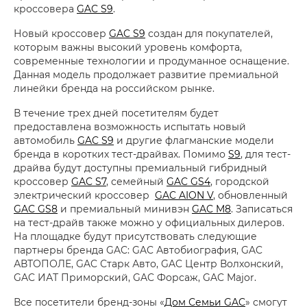
кроссовера
GAC S9
.
Новый кроссовер
GAC S9
создан для покупателей,
которым важны высокий уровень комфорта,
современные технологии и продуманное оснащение.
Данная модель продолжает развитие премиальной
линейки бренда на российском рынке.
В течение трех дней посетителям будет
предоставлена возможность испытать новый
автомобиль
GAC S9
и другие флагманские модели
бренда в коротких тест-драйвах. Помимо
S9
, для тест-
драйва будут доступны премиальный гибридный
кроссовер
GAC S7
, семейный
GAC GS4
, городской
электрический кроссовер
GAC AION V
, обновленный
GAC GS8
и премиальный минивэн
GAC M8
. Записаться
на тест-драйв также можно у официальных дилеров.
На площадке будут присутствовать следующие
партнеры бренда GAC: GAC Автобиография, GAC
АВТОПОЛЕ, GAC Старк Авто, GAC Центр Волхонский,
GAC ИАТ Приморский, GAC Форсаж, GAC Major.
Все посетители бренд-зоны «
Дом Семьи GAC
» смогут