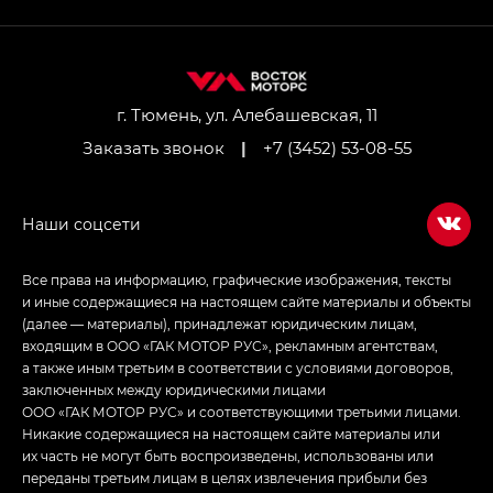
GL AWD
M8 — Эм 8 (M8) в комплектациях Джи Эль — GL,
Джи Ти — GT, Джи Икс — GX,
Джи Икс ПРЕМИУМ — GX PREMIUM, ЛАУНЖ —
LOUNGE
г. Тюмень, ул. Алебашевская, 11
Заказать звонок
|
+7 (3452) 53-08-55
Empow — Эмпау (Empow) в комплектации
Джи Эс — GS, Джи Эль с элементы экстерьера
в спортивном стиле — GL
(S-Style)
Все права на информацию, графические изображения, тексты
и иные содержащиеся на настоящем сайте материалы и объекты
(далее — материалы), принадлежат юридическим лицам,
входящим в ООО «ГАК МОТОР РУС», рекламным агентствам,
а также иным третьим в соответствии с условиями договоров,
заключенных между юридическими лицами
ООО «ГАК МОТОР РУС» и соответствующими третьими лицами.
Никакие содержащиеся на настоящем сайте материалы или
их часть не могут быть воспроизведены, использованы или
переданы третьим лицам в целях извлечения прибыли без