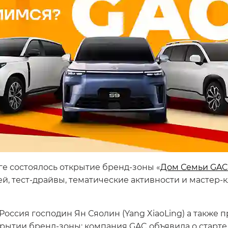
е состоялось открытие бренд-зоны «
Дом Семьи GAC
 тест-драйвы, тематические активности и мастер-
оссия господин Ян Сяолин (Yang XiaoLing) а также 
рытии бренд-зоны: компания GAC объявила о старт