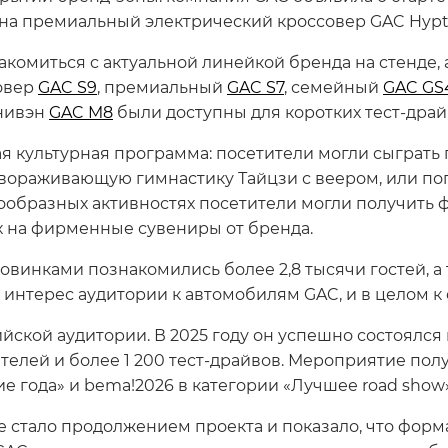
 на премиальный электрический кроссовер GAC Hypt
акомиться с актуальной линейкой бренда на стенде, 
овер
GAC S9
, премиальный
GAC S7
, семейный
GAC GS
нивэн
GAC M8
были доступны для коротких тест-драй
я культурная программа: посетители могли сыграть 
авораживающую гимнастику Тайцзи с веером, или по
знообразных активностях посетители могли получить
х на фирменные сувениры от бренда.
новинками познакомились более 2,8 тысячи гостей, а
й интерес аудитории к автомобилям GAC, и в целом 
ийской аудитории. В 2025 году он успешно состоялся
ителей и более 1 200 тест‑драйвов. Мероприятие пол
е года» и bema!2026 в категории «Лучшее road show
 стало продолжением проекта и показало, что форма