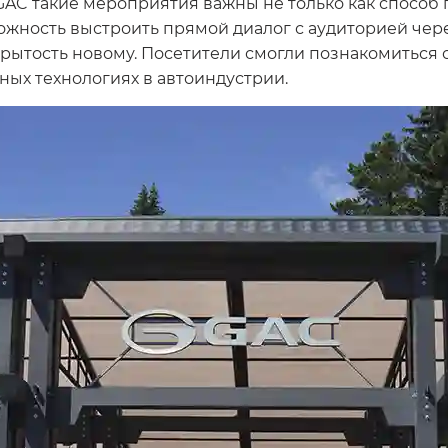
GAC такие мероприятия важны не только как способ
можность выстроить прямой диалог с аудиторией чер
 открытость новому. Посетители смогли познакомиться
ных технологиях в автоиндустрии.