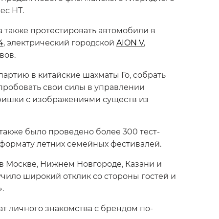
ec HT.
а также протестировать автомобили в
4
, электрический городской
AION V
,
вов.
партию в китайские шахматы Го, собрать
пробовать свои силы в управлении
 фишки с изображениями существ из
 также было проведено более 300 тест-
к формату летних семейных фестивалей.
 в Москве, Нижнем Новгороде, Казани и
учило широкий отклик со стороны гостей и
».
т личного знакомства с брендом по-