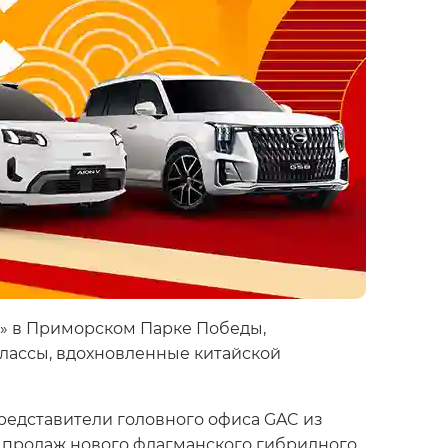
» в Приморском Парке Победы,
классы, вдохновленные китайской
представители головного офиса GAC из
е продаж нового флагманского гибридного