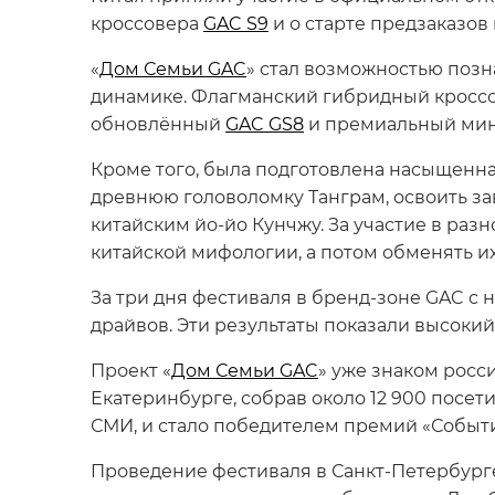
кроссовера
GAC S9
и о старте предзаказов
«
Дом Семьи GAC
» стал возможностью позн
динамике. Флагманский гибридный кросс
обновлённый
GAC GS8
и премиальный ми
Кроме того, была подготовлена насыщенна
древнюю головоломку Танграм, освоить з
китайским йо-йо Кунчжу. За участие в ра
китайской мифологии, а потом обменять и
За три дня фестиваля в бренд-зоне GAC с 
драйвов. Эти результаты показали высоки
Проект «
Дом Семьи GAC
» уже знаком росс
Екатеринбурге, собрав около 12 900 посет
СМИ, и стало победителем премий «Событи
Проведение фестиваля в Санкт-Петербурге