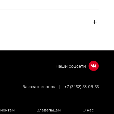
Заказать звонок
|
+7 (3452) 53-08-55
МИУМ — GX PREMIUM, Джи Эти — GT, Джи Эль —
 привод — GB AWD, Джи Эль Полный привод —
лиентам
Владельцам
О нас